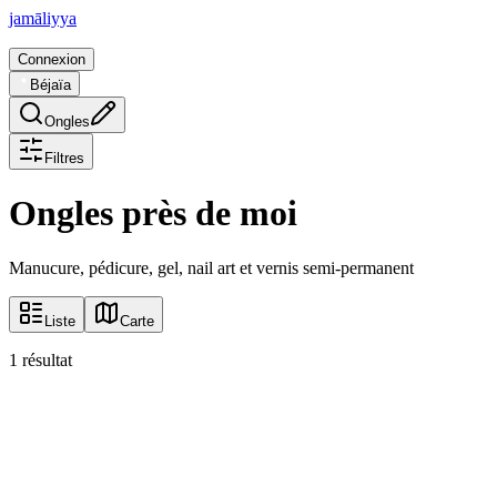
jam
ā
liyya
Connexion
Béjaïa
Ongles
Filtres
Ongles près de moi
Manucure, pédicure, gel, nail art et vernis semi-permanent
Liste
Carte
1
résultat