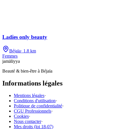
Ladies only beauty
Béjaïa
·
1.8 km
Femmes
jamāliyya
Beauté & bien-être à Béjaïa
Informations légales
Mentions légales
·
Conditions d'utilisation
·
Politique de confidentialité
·
CGU Professionnels
·
Cookies
·
Nous contacter
·
Mes droits (loi 18-07)